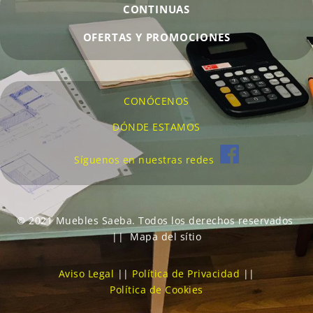
CONTINUAS
OFERTAS Y PROMOCIONES
CONÓCENOS
DÓNDE ESTAMOS
Síguenos en nuestras redes
© 2021 Muebles Saeba. Todos los derechos reservados
|| Mapa del sítio
Aviso Legal
||
Política de Privacidad
||
Política de Cookies